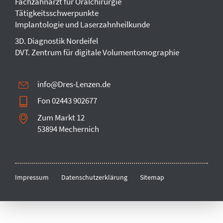
Fachzahnarzt für Oralchirurgie
Tätigkeitsschwerpunkte
Downloads
Implantologie und Laserzahn­heilkunde
Kontakt
3D. Diagnostik Nordeifel
DVT. Zentrum für digitale Volumentomographie
InfoPraxis
Karriere
info@Dres-Lenzen.de
Fon 02443 902677
Zum Markt 12
53894 Mechernich
Impressum
Datenschutzerklärung
Sitemap